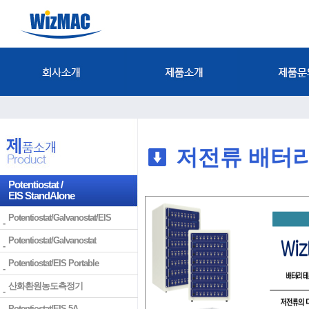
저전류 배터리
Potentiostat /
EIS StandAlone
Potentiostat/Galvanostat/EIS
Potentiostat/Galvanostat
Potentiostat/EIS Portable
산화환원농도측정기
Potentiostat/EIS 5A