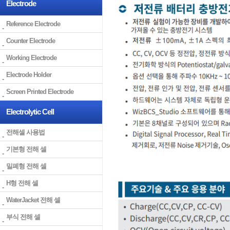
Electrode
Reference Electrode
Counter Electrode
Working Electrode
Electrode Holder
Screen Printed Electrode
Electrolytic Cell
전해셀 사용법
기본형 전해 셀
밀폐형 전해 셀
H형 전해 셀
WaterJacket 전해 셀
부식 전해 셀