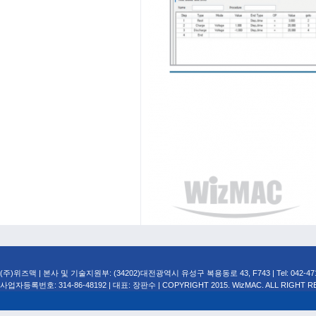
(주)위즈맥 | 본사 및 기술지원부: (34202)대전광역시 유성구 복용동로 43, F743 | Tel: 042-471-749
사업자등록번호: 314-86-48192 | 대표: 장판수 | COPYRIGHT 2015. WizMAC. ALL RIGHT R