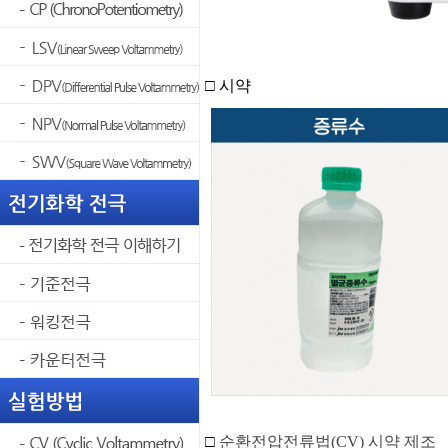
□ 시약
□
순환전압전류법(CV) 시약 제조